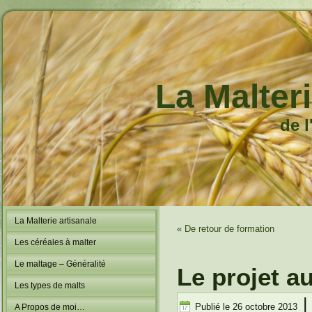
La Malteri
de 
La Malterie artisanale
«
De retour de formation
Les céréales à malter
Le maltage – Généralité
Le projet a
Les types de malts
Publié le
26 octobre 2013
A Propos de moi…